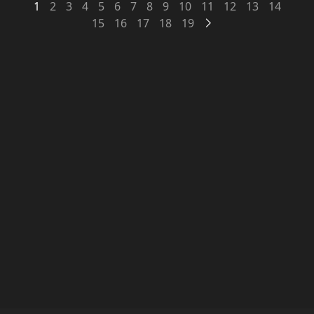
1
2
3
4
5
6
7
8
9
10
11
12
13
14
Abtreibungsmöglichkeiten
nicht länger...
15
16
17
18
19