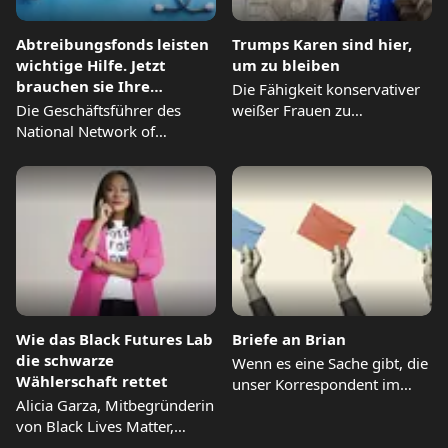
Abtreibungsfonds leisten
Trumps Karen sind hier,
wichtige Hilfe. Jetzt
um zu bleiben
brauchen sie Ihre
Die Fähigkeit konservativer
Unterstützung.
Die Geschäftsführer des
weißer Frauen zu
National Network of
paradoxem Denken und ihre
Abortion Funds und des
Vorliebe für...
Chicago Abortion...
Wie das Black Futures Lab
Briefe an Brian
die schwarze
Wenn es eine Sache gibt, die
Wählerschaft rettet
unser Korrespondent im
Alicia Garza, Mitbegründerin
Weißen Haus aus...
von Black Lives Matter,
gründete das Black Futures