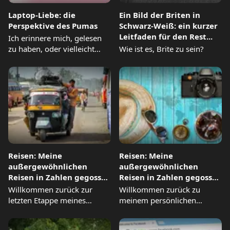
Laptop-Liebe: die
Ein Bild der Briten in
Perspektive des Pumas
Schwarz-Weiß: ein kurzer
Leitfaden für den Rest...
Ich erinnere mich, gelesen
zu haben, oder vielleicht
Wie ist es, Brite zu sein?
wurde mir gesagt, dass...
Reisen: Meine
Reisen: Meine
außergewöhnlichen
außergewöhnlichen
Reisen in Zahlen gegossen
Reisen in Zahlen gegossen
- Teil 3 (von 3)
- Teil 2 (von 3)
Willkommen zurück zur
Willkommen zurück zu
letzten Etappe meines
meinem persönlichen
Sprints um die Welt.
Rückblick auf die Welt. Ich
Nachdem ich...
möchte Sie...