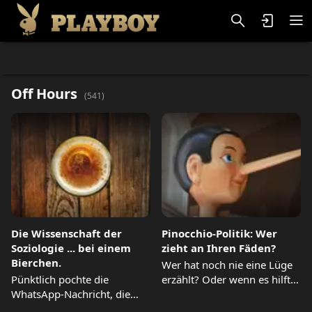
Lifestlye & News
Personalities
Playboy Classics
Playboy
Off Hours
(
541
)
Die Wissenschaft der
Pinocchio-Politik: Wer
Soziologie ... bei einem
zieht an Ihren Fäden?
Bierchen.
Wer hat noch nie eine Lüge
Pünktlich pochte die
erzählt? Oder wenn es hilft,
WhatsApp-Nachricht, die
seinen...
bestätigte, dass mein