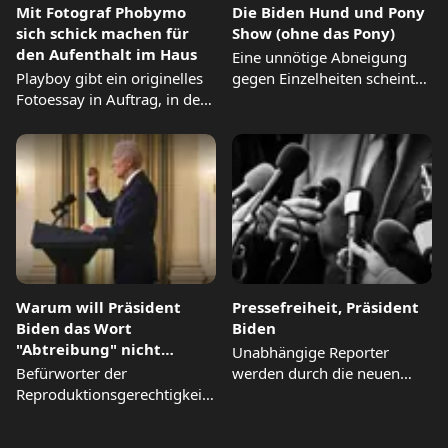
Mit Fotograf Phobymo
Die Biden Hund und Pony
sich schick machen für
Show (ohne das Pony)
den Aufenthalt im Haus
Eine unnötige Abneigung
Playboy gibt ein originelles
gegen Einzelheiten scheint
Fotoessay in Auftrag, in dem
die Pressegespräche im
Frauen ihre Schönheit...
Weißen Haus zu...
Warum will Präsident
Pressefreiheit, Präsident
Biden das Wort
Biden
"Abtreibung" nicht
Unabhängige Reporter
aussprechen?
Befürworter der
werden durch die neuen
Reproduktionsgerechtigkeit
Einreisebestimmungen der
drängen die neue Regierung,
Biden-Regierung im Weißen
das Thema
Haus...