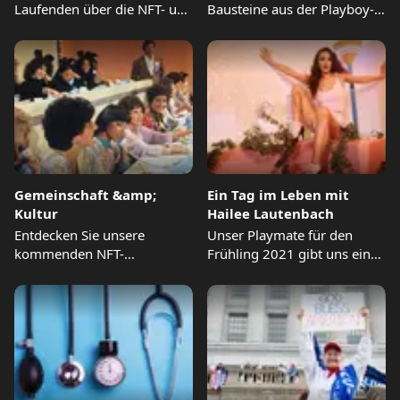
Laufenden über die NFT- und
Bausteine aus der Playboy-
Blockchain-Kooperationen
Redaktion
von Playboy
Gemeinschaft &amp;
Ein Tag im Leben mit
Kultur
Hailee Lautenbach
Entdecken Sie unsere
Unser Playmate für den
kommenden NFT-
Frühling 2021 gibt uns einen
Stipendien-Ausstellungen,
Einblick in ihren...
Künstler-Kooperationen und
Gemeinschaftsprojekte