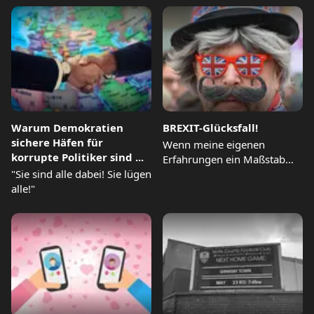
Kumpel zu spät zu...
Warum Demokratien
BREXIT-Glücksfall!
sichere Häfen für
Wenn meine eigenen
korrupte Politiker sind ...
Erfahrungen ein Maßstab
"Sie sind alle dabei! Sie lügen
sind, dann waren das
alle!"
Ergebnis des...