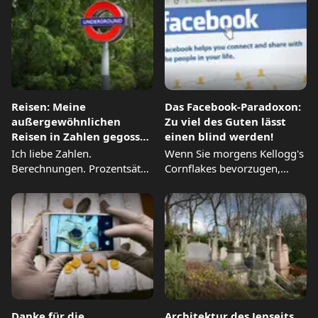
Reisen: Meine
Das Facebook-Paradoxon:
außergewöhnlichen
Zu viel des Guten lässt
Reisen in Zahlen gegossen
einen blind werden!
- Teil 1 (von 3)
Ich liebe Zahlen.
Wenn Sie morgens Kellogg's
Berechnungen. Prozentsätze
Cornflakes bevorzugen,
und Verhältnisse. Mein Vater
könnte Ihre Libido einen
brachte mir als...
Dämpfer bekommen,...
Danke für die
Architektur des Jenseits