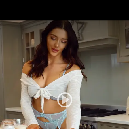
festlye & News
Personalities
Playboy Classics
Playb