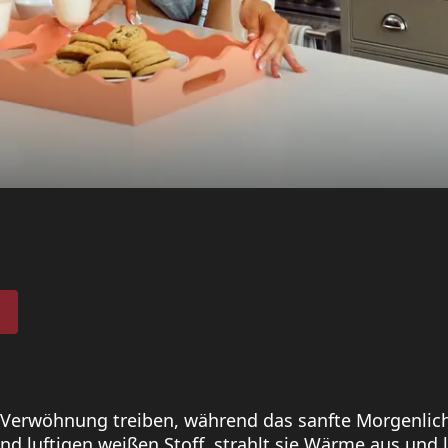
 Verwöhnung treiben, während das sanfte Morgenlic
 und luftigen weißen Stoff, strahlt sie Wärme aus und