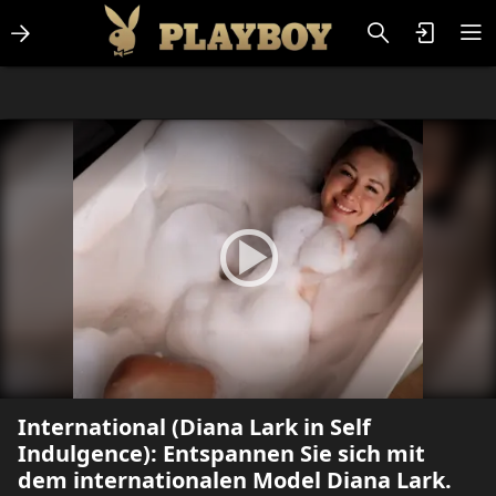
Lifestlye & News
Personalities
Playboy Classics
Playboy
International (Diana Lark in Self
Indulgence): Entspannen Sie sich mit
dem internationalen Model Diana Lark.