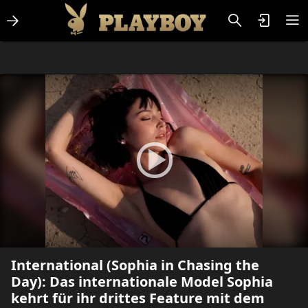
Lifestlye & News
Personalities
Playboy Classics
Playboy
International (Sophia in Chasing the
Day): Das internationale Model Sophia
kehrt für ihr drittes Feature mit dem