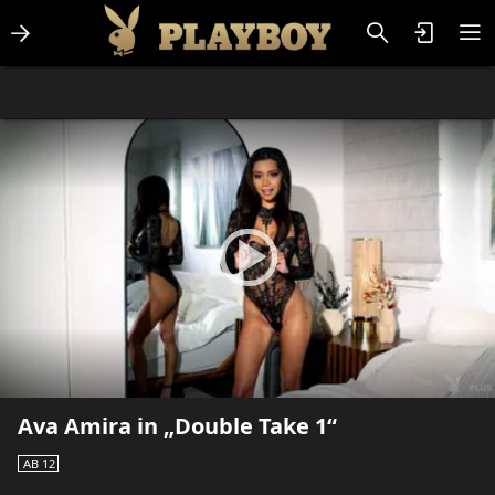
Lifestlye & News
Personalities
Playboy Classics
Playboy
Ava Amira in „Double Take 1“
AB 12