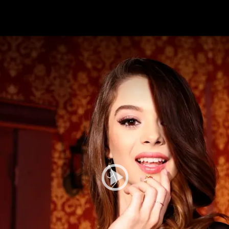
festlye & News
Personalities
Playboy Classics
Playb