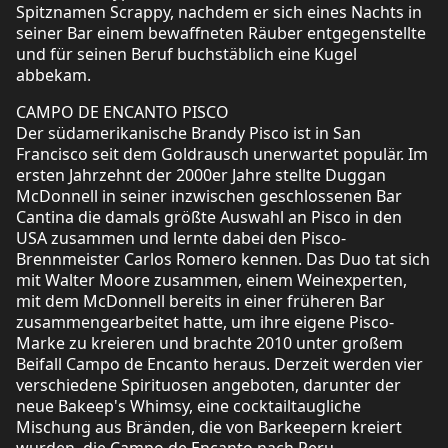
Spitznamen Scrappy, nachdem er sich eines Nachts in
seiner Bar einem bewaffneten Räuber entgegenstellte
und für seinen Beruf buchstäblich eine Kugel
abbekam.
CAMPO DE ENCANTO PISCO
Der südamerikanische Brandy Pisco ist in San
Francisco seit dem Goldrausch unerwartet populär. Im
ersten Jahrzehnt der 2000er Jahre stellte Duggan
McDonnell in seiner inzwischen geschlossenen Bar
Cantina die damals größte Auswahl an Pisco in den
USA zusammen und lernte dabei den Pisco-
Brennmeister Carlos Romero kennen. Das Duo tat sich
mit Walter Moore zusammen, einem Weinexperten,
mit dem McDonnell bereits in einer früheren Bar
zusammengearbeitet hatte, um ihre eigene Pisco-
Marke zu kreieren und brachte 2010 unter großem
Beifall Campo de Encanto heraus. Derzeit werden vier
verschiedene Spirituosen angeboten, darunter der
neue Bakeep's Whimsy, eine cocktailtaugliche
Mischung aus Bränden, die von Barkeepern kreiert
wurden, die Campo de Encanto nach Peru