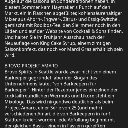
Auge auf die saisonalen Sondereditionen haben. In
diesem Sommer kam Haymaker's Punch auf den
Markt, ein in Flaschen abgefüllter, kohlensäurehaltiger
Mixer aus Ahorn-, Ingwer-, Zitrus- und Essig-Switchel,
gemischt mit Rooibos-Tee, den Sie immer noch in den
Läden und auf der Website von Cocktail & Sons finden.
Und halten Sie im Frühjahr Ausschau nach der
Neuauflage von King Cake Syrup, einem zimtigen
Saisonkonfekt, das noch vor Mardi Gras erhältlich sein
wird.
BROVO PROJEKT AMARO
Brovo Spirits in Seattle wurde zwar nicht von einem
Barkeeper gegründet, aber der Slogan des
Unternehmens lautet "von Barkeepern für
Barkeeper": Hinter der Rezeptur jedes einzelnen der
cocktailfreundlichen Wermuts und Liköre steht ein
Mixologe. Das wird nirgendwo deutlicher als beim
Project Amaro, einer Serie von 25 (und mehr)
verschiedenen Amari, die von Barkeepern in fünf
Städten kreiert wurden. Jede Abfüllung beginnt mit
der gleichen Basis - einem in Fässern gereiften