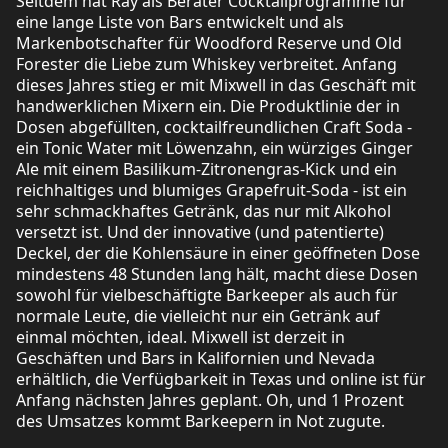
Seitdem hat Ray als Berater Cocktailprogramme für
eine lange Liste von Bars entwickelt und als
Markenbotschafter für Woodford Reserve und Old
Forester die Liebe zum Whiskey verbreitet. Anfang
dieses Jahres stieg er mit Mixwell in das Geschäft mit
handwerklichen Mixern ein. Die Produktlinie der in
Dosen abgefüllten, cocktailfreundlichen Craft Soda -
ein Tonic Water mit Löwenzahn, ein würziges Ginger
Ale mit einem Basilikum-Zitronengras-Kick und ein
reichhaltiges und blumiges Grapefruit-Soda - ist ein
sehr schmackhaftes Getränk, das nur mit Alkohol
versetzt ist. Und der innovative (und patentierte)
Deckel, der die Kohlensäure in einer geöffneten Dose
mindestens 48 Stunden lang hält, macht diese Dosen
sowohl für vielbeschäftigte Barkeeper als auch für
normale Leute, die vielleicht nur ein Getränk auf
einmal möchten, ideal. Mixwell ist derzeit in
Geschäften und Bars in Kalifornien und Nevada
erhältlich, die Verfügbarkeit in Texas und online ist für
Anfang nächsten Jahres geplant. Oh, und 1 Prozent
des Umsatzes kommt Barkeepern in Not zugute.