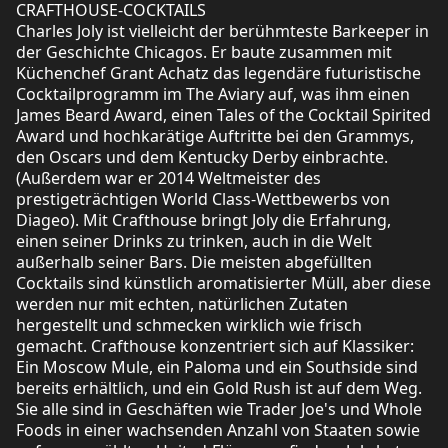
CRAFTHOUSE-COCKTAILS
Charles Joly ist vielleicht der berühmteste Barkeeper in
der Geschichte Chicagos. Er baute zusammen mit
Küchenchef Grant Achatz das legendäre futuristische
Cocktailprogramm im The Aviary auf, was ihm einen
James Beard Award, einen Tales of the Cocktail Spirited
Award und hochkarätige Auftritte bei den Grammys,
den Oscars und dem Kentucky Derby einbrachte.
(Außerdem war er 2014 Weltmeister des
prestigeträchtigen World Class-Wettbewerbs von
Diageo). Mit Crafthouse bringt Joly die Erfahrung,
einen seiner Drinks zu trinken, auch in die Welt
außerhalb seiner Bars. Die meisten abgefüllten
Cocktails sind künstlich aromatisierter Müll, aber diese
werden nur mit echten, natürlichen Zutaten
hergestellt und schmecken wirklich wie frisch
gemacht. Crafthouse konzentriert sich auf Klassiker:
Ein Moscow Mule, ein Paloma und ein Southside sind
bereits erhältlich, und ein Gold Rush ist auf dem Weg.
Sie alle sind in Geschäften wie Trader Joe's und Whole
Foods in einer wachsenden Anzahl von Staaten sowie