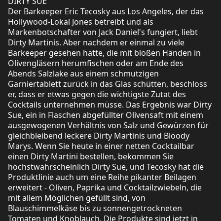
DIRTY SUE
Der Barkeeper Eric Tecosky aus Los Angeles, der das
Hollywood-Lokal Jones betreibt und als
Markenbotschafter von Jack Daniel's fungiert, liebt
Dirty Martinis. Aber nachdem er einmal zu viele
Barkeeper gesehen hatte, die mit bloßen Händen in
Olivengläsern herumfischen oder am Ende des
Abends Salzlake aus einem schmutzigen
Garniertablett zurück in das Glas schütten, beschloss
er, dass er etwas gegen die wichtigste Zutat des
Cocktails unternehmen müsse. Das Ergebnis war Dirty
Sue, ein in Flaschen abgefüllter Olivensaft mit einem
ausgewogenen Verhältnis von Salz und Gewürzen für
gleichbleibend leckere Dirty Martinis und Bloody
Marys. Wenn Sie heute in einer netten Cocktailbar
einen Dirty Martini bestellen, bekommen Sie
höchstwahrscheinlich Dirty Sue, und Tecosky hat die
Produktlinie auch um eine Reihe pikanter Beilagen
erweitert - Oliven, Paprika und Cocktailzwiebeln, die
mit allem Möglichen gefüllt sind, von
Blauschimmelkäse bis zu sonnengetrockneten
Tomaten und Knoblauch. Die Produkte sind jetzt in