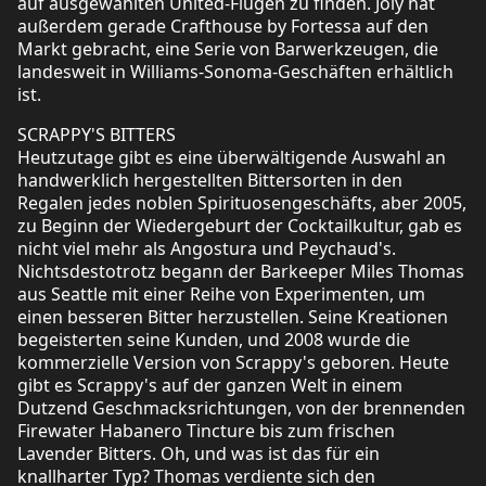
auf ausgewählten United-Flügen zu finden. Joly hat
außerdem gerade Crafthouse by Fortessa auf den
Markt gebracht, eine Serie von Barwerkzeugen, die
landesweit in Williams-Sonoma-Geschäften erhältlich
ist.
SCRAPPY'S BITTERS
Heutzutage gibt es eine überwältigende Auswahl an
handwerklich hergestellten Bittersorten in den
Regalen jedes noblen Spirituosengeschäfts, aber 2005,
zu Beginn der Wiedergeburt der Cocktailkultur, gab es
nicht viel mehr als Angostura und Peychaud's.
Nichtsdestotrotz begann der Barkeeper Miles Thomas
aus Seattle mit einer Reihe von Experimenten, um
einen besseren Bitter herzustellen. Seine Kreationen
begeisterten seine Kunden, und 2008 wurde die
kommerzielle Version von Scrappy's geboren. Heute
gibt es Scrappy's auf der ganzen Welt in einem
Dutzend Geschmacksrichtungen, von der brennenden
Firewater Habanero Tincture bis zum frischen
Lavender Bitters. Oh, und was ist das für ein
knallharter Typ? Thomas verdiente sich den