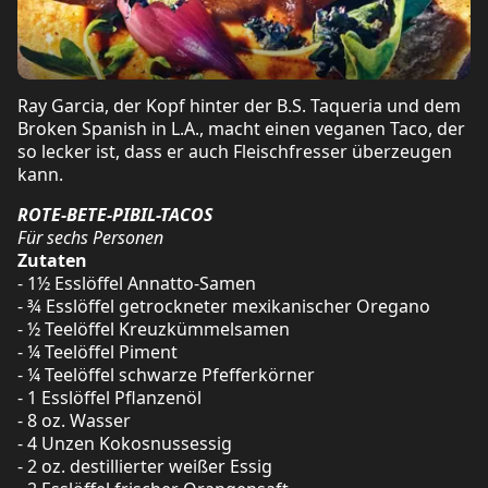
Ray Garcia, der Kopf hinter der B.S. Taqueria und dem
Broken Spanish in L.A., macht einen veganen Taco, der
so lecker ist, dass er auch Fleischfresser überzeugen
kann.
ROTE-BETE-PIBIL-TACOS
Für sechs Personen
Zutaten
- 1½ Esslöffel Annatto-Samen
- ¾ Esslöffel getrockneter mexikanischer Oregano
- ½ Teelöffel Kreuzkümmelsamen
- ¼ Teelöffel Piment
- ¼ Teelöffel schwarze Pfefferkörner
- 1 Esslöffel Pflanzenöl
- 8 oz. Wasser
- 4 Unzen Kokosnussessig
- 2 oz. destillierter weißer Essig