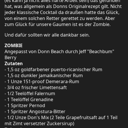
(es kann ja nicht alles harte Arbeit sein) das gefunden
hat, was allgemein als Donns Originalrezept gilt. Nicht
jeder klassische Cocktail da draußen hatte das Glück,
von einem solchen Retter gerettet zu werden. Aber
zum Glück für unsere Gaumen ist es der Zombie.
Und dafür sollten wir alle dankbar sein.
ZOMBIE
Angepasst von Donn Beach durch Jeff "Beachbum"
Berry
Zutaten
- 1,5 oz goldfarbener puerto-ricanischer Rum
- 1,5 oz dunkler jamaikanischer Rum
- 1 Unze 151-proof Demerara-Rum
- 3/4 oz frischer Limettensaft
- 1/2 Teelöffel Falernum
- 1 Teelöffel Grenadine
- 1 Spritzer Pernod
- 1 Spritzer Angostura-Bitter
- 1/2 Unze Don's Mix (2 Teile Grapefruitsaft auf 1 Teil
mit Zimt versetzter Zuckersirup)