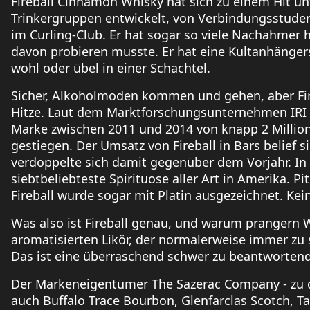
Fireball Cinnamon Whisky hat sich zu einem Hit un
Trinkergruppen entwickelt, von Verbindungsstuden
im Curling-Club. Er hat sogar so viele Nachahmer 
davon probieren musste. Er hat eine Kultanhängersch
wohl oder übel in einer Schachtel.
Sicher, Alkoholmoden kommen und gehen, aber Fire
Hitze. Laut dem Marktforschungsunternehmen IRI i
Marke zwischen 2011 und 2014 von knapp 2 Millione
gestiegen. Der Umsatz von Fireball in Bars belief si
verdoppelte sich damit gegenüber dem Vorjahr. In 
siebtbeliebteste Spirituose aller Art in Amerika. P
Fireball wurde sogar mit Platin ausgezeichnet. Kein
Was also ist Fireball genau, und warum prangern 
aromatisierten Likör, der normalerweise immer zu 
Das ist eine überraschend schwer zu beantwortend
Der Markeneigentümer The Sazerac Company - zu 
auch Buffalo Trace Bourbon, Glenfarclas Scotch, 