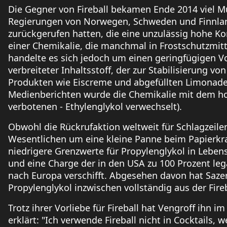
Die Gegner von Fireball bekamen Ende 2014 viel Mu
Regierungen von Norwegen, Schweden und Finnland
zurückgerufen hatten, die eine unzulässig hohe Ko
einer Chemikalie, die manchmal in Frostschutzmitt
handelte es sich jedoch um einen geringfügigen Vor
verbreiteter Inhaltsstoff, der zur Stabilisierung 
Produkten wie Eiscreme und abgefüllten Limonaden
Medienberichten wurde die Chemikalie mit dem hoc
verbotenen - Ethylenglykol verwechselt).
Obwohl die Rückrufaktion weltweit für Schlagzeilen
Wesentlichen um eine kleine Panne beim Papierkr
niedrigere Grenzwerte für Propylenglykol in Leben
und eine Charge der in den USA zu 100 Prozent leg
nach Europa verschifft. Abgesehen davon hat Saz
Propylenglykol inzwischen vollständig aus der Fire
Trotz ihrer Vorliebe für Fireball hat Vengroff ihn 
erklärt: "Ich verwende Fireball nicht in Cocktails, 