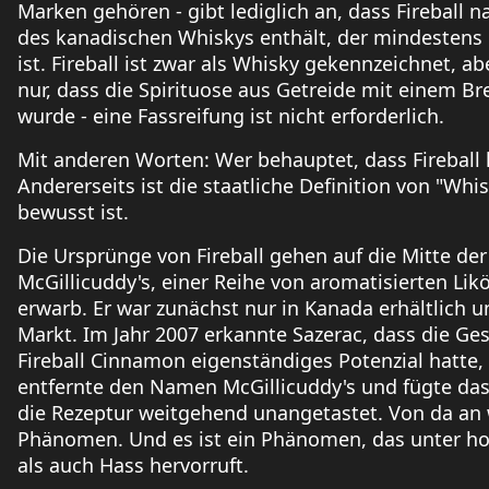
Marken gehören - gibt lediglich an, dass Fireball 
des kanadischen Whiskys enthält, der mindestens d
ist. Fireball ist zwar als Whisky gekennzeichnet,
nur, dass die Spirituose aus Getreide mit einem Br
wurde - eine Fassreifung ist nicht erforderlich.
Mit anderen Worten: Wer behauptet, dass Fireball k
Andererseits ist die staatliche Definition von "Whi
bewusst ist.
Die Ursprünge von Fireball gehen auf die Mitte der 8
McGillicuddy's, einer Reihe von aromatisierten Lik
erwarb. Er war zunächst nur in Kanada erhältlich 
Markt. Im Jahr 2007 erkannte Sazerac, dass die Ge
Fireball Cinnamon eigenständiges Potenzial hatte
entfernte den Namen McGillicuddy's und fügte das
die Rezeptur weitgehend unangetastet. Von da an 
Phänomen. Und es ist ein Phänomen, das unter ho
als auch Hass hervorruft.