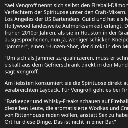
Yael Vengroff nennt sich selbst den Fireball-Dämo
Verfechtern der Spirituose unter den Craft-Mixern.
Los Angeles der US Bartenders' Guild und hat als
Hollywood landesweite Aufmerksamkeit erlangt. Das
frühen 2010er Jahren, als sie in Houston in der Gra
ausgesprochenen, nun ja, weniger schicken Kneipe. 
"Jammer", einen 1-Unzen-Shot, der direkt in den 
"Um sich als Jammer zu qualifizieren, muss er sch
eiskalt aus dem Gefrierschrank direkt in den Mund 
sagt Vengroff.
Am liebsten konsumiert sie die Spirituose direkt a
verabreichten Layback. Für Vengroff geht es bei Fi
"Barkeeper und Whisky-Freaks schauen auf Fireball
dieselben Leute, die aromatisierte Wodkas und Cr
von Rittenhouse reden wollen, anstatt Sex zu haben"
Ort für diese Dinge. Das ist nicht in einer Bar."