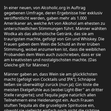
In einer neuen, von Alcoholic.org in Auftrag
gegebenen Umfrage, deren Ergebnisse hier exklusiv
veröffentlicht werden, gaben mehr als 1.000
Amerikaner an, welche Art von Alkohol am ehesten zu
unterschiedlichen Stimmungen führt. Männer wählten
Wodka als das alkoholische Getränk, das sie am
traurigsten machte, gefolgt von Gin und Whiskey. Die
Frauen gaben dem Wein die Schuld an ihrer trüben
Stimmung, wobei anzumerken ist, dass die weiblichen
Probanden dem Wein auch zuschrieben, dass er sie
am kreativsten und nostalgischsten machte. (Das
Gleiche gilt für Männer.)
Männer gaben an, dass Wein sie am glücklichsten
macht (gefolgt von Cocktails und IPA"); Schnäpse
ließen sie überwältigt zurück (nun ja); Gin löste die
meisten Ekelgefühle aus (wobei Light-Bier" an dritter
Stelle rangierte); und Tequila jagte natürlich allen
Teilnehmern eine Heidenangst ein. Auch Frauen
stuften Tequila als die gruseligste Spirituose ein,
obwohl sie vielleicht einfach noch nicht die richtige