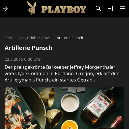
Lifestlye & News
Personalities
Playboy Classics
Playboy
Start
Food, Drinks & Travel
Artillerie Punsch
|
|
Artillerie Punsch
22.8.2016 0:00 Uhr
Der preisgekrönte Barkeeper Jeffrey Morgenthaler
vom Clyde Common in Portland, Oregon, erklärt den
Artilleryman's Punch, ein starkes Getränk