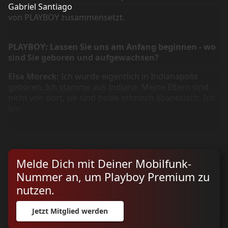
Gabriel Santiago
von PLAYBOY zusammensetzt.
PLAYBOY: Lassen Sie uns am Anfang beginnen - wo
sind Sie geboren und aufgewachsen?
Elsa Moreck:
Ich wurde eigentlich in Indianapolis
geboren. Ich stamme aus Indiana. Meine Eltern sind
nicht von dort; sie sind beide ethnisch libanesisch. Ich
bin
...
Melde Dich mit Deiner Mobilfunk-
Nummer an, um Playboy Premium zu
nutzen.
Jetzt Mitglied werden