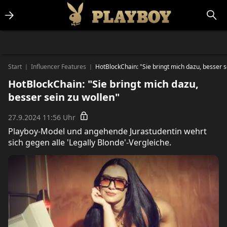
Lifestlye & News
Personalities
Playboy Classics
Playboy
Start
Influencer Features
HotBlockChain: "Sie bringt mich dazu, besser s
|
|
HotBlockChain: "Sie bringt mich dazu,
besser sein zu wollen"
27.9.2024 11:56 Uhr
Playboy-Model und angehende Jurastudentin wehrt
sich gegen alle 'Legally Blonde'-Vergleiche.