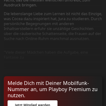
Ausdruck bringen.
Die lebenslange Liebe zum Lernen ist nicht das Einzige,
was Cocea dazu inspiriert hat, Jura zu studieren. Durch
persönliche Begegnungen mit anderen
Inhaltserstellern erfuhr sie unzählige Geschichten
über die räuberische Schattenseite, die Frauen auf der
Suche nach Online-Ruhm manchmal ausnutzen.
"Viele dieser Mädchen haben die Aufgabe, eine
Fantasie zu
...
Melde Dich mit Deiner Mobilfunk-
Nummer an, um Playboy Premium zu
nutzen.
Jetzt Mitglied werden