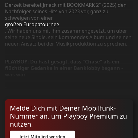
Derzeit bereitet Jmack mit BOOKMARK 2" (2025) den
Nachfolger seines Hits von 2023 vor, ganz zu
schweigen von einer
großen Europatournee
. Wir haben uns mit ihm zusammengesetzt, um über
seine neue Single, sein kommendes Album und seinen
neuen Ansatz bei der Musikproduktion zu sprechen.
PLAYBOY: Du hast gesagt, dass "Chase" als ein
flüchtiger Gedanke in einer Banklobby begann -
was war
...
Melde Dich mit Deiner Mobilfunk-
Nummer an, um Playboy Premium zu
nutzen.
Jetzt Mitglied werden