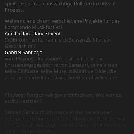
spielt seine Frau eine wichtige Rolle im kreativen
Prozess.
Während er sich um verschiedene Projekte für das
kommende Musikfestival
Amsterdam Dance Event
(ADE) kümmerte, nahm sich Selwyn Zeit für ein
Gespräch mit
Gabriel Santiago
vom Playboy. Die beiden sprachen über die
Entstehungsgeschichte von Senatori, seine Vision,
seine Einflüsse, seine Muse, zukünftige Bilder, die
Zusammenarbeit mit David Guetta und vieles mehr.
Playboy: Fangen wir ganz einfach an. Wie war es,
aufzuwachsen?
Selwyn Senatori:
Ich wurde in der italienischen
Seenplatte geboren, am Lago Maggiore. Als ich etwa
fünf Jahre alt war, zogen wir hierher nach Amsterdam,
wo ich aufgewachsen