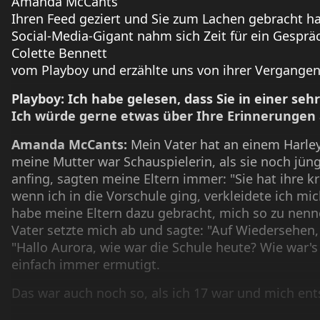
Amanda McCants
Ihren Feed geziert und Sie zum Lachen gebracht ha
Social-Media-Gigant nahm sich Zeit für ein Gesprä
Colette Bennett
vom Playboy und erzählte uns von ihrer Vergangen
Playboy: Ich habe gelesen, dass Sie in einer se
Ich würde gerne etwas über Ihre Erinnerungen a
Amanda McCants:
Mein Vater hat an einem Harle
meine Mutter war Schauspielerin, als sie noch jünge
anfing, sagten meine Eltern immer: "Sie hat ihre kr
wenn ich in die Vorschule ging, verkleidete ich mic
habe meine Eltern dazu gebracht, mich so zu nen
Vater setzte mich ab und sagte: "Auf Wiedersehen
"Hallo Aurora, wie war die Schule heute? Wie war's
einfach immer ermutigt.
Das war auch noch so, als ich 17 war und mich ent