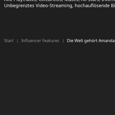
Unbegrenztes Video-Streaming, hochauflösende Bil
Start
Influencer Features
Die Welt gehört Amand
|
|
©
2026
|
Copyright PlayboyPlus.com. All Rights Reserved