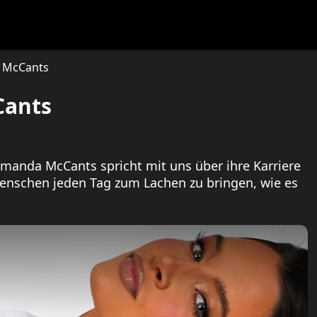
festlye & News
Personalities
Playboy Classics
Playb
a McCants
Cants
manda McCants spricht mit uns über ihre Karriere
 Menschen jeden Tag zum Lachen zu bringen, wie es