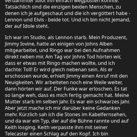
verdammter Idiot ihn einfach wegpusten konnte.
Tatsächlich sind die einzigen beiden Menschen, zu
denen ich je aufgeschaut und die ich vergöttert habe -
Lennon und Elvis - beide tot. Und ich bin nicht jemand,
der auf Idole steht.
Ich war im Studio, als Lennon starb. Mein Produzent,
Jimmy Iovine, hatte an einigen von Johns Alben
mitgearbeitet, und Ringo war bei den Aufnahmen
direkt neben mir. Am Tag vor Johns Tod hörten wir,
dass er etwas mit Ringo machen wollte, und ich
dachte: Toll! Er wird gleich nebenan sein. Als er
erschossen wurde, erhielt Jimmy einen Anruf mit den
Neuigkeiten. Wir arbeiteten noch eine Weile weiter,
dann hörten wir auf. Der Funke war erloschen. Es tat
so lange weh, dass es mich fertig gemacht hat. Meine
Mutter starb im selben Jahr. Es war ein schwarzes Jahr.
Aber jetzt mache ich mir darüber keine Gedanken
mehr. Kürzlich sah ich die Stones im Kabelfernsehen,
und da war ein Typ, der auf die Bühne rannte und auf
Keith losging. Keith verpasste ihm mit seiner
Telecaster einen Schlag auf den Kopf. Ich bin