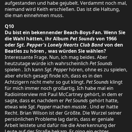
aufgestanden und habe gejubelt. Verdammt noch mal,
niemand wird Keith erschießen. Das ist die Haltung,
die man einnehmen muss.
Q10
Du bist ein bekennender Beach-Boys-Fan. Wenn Sie
die Wahl hätten, ihr Album
Pet Sounds
von 1966
oder
Sgt. Pepper's Lonely Hearts Club Band
von den
Beatles zu hören
,
was würden Sie wählen?
Interessante Frage. Nun, ich mag beides. Aber
heutzutage würde ich wahrscheinlich
Pet Sounds
spielen
.
Ich kann
Sgt. Pepper
hören, ohne es zu spielen,
aber ehrlich gesagt finde ich, dass es in den
Achtzigern nicht mehr so gut klingt.
Pet Sounds
klingt
für mich immer noch großartig. Ich habe mal ein
Radiointerview mit Paul McCartney gehört, in dem er
sagte, dass er, nachdem er
Pet Sounds
gehört hatte,
etwas wie
Sgt. Pepper
machen
musste
.
Und er hatte
Recht. Brian Wilson ist der Größte. Die Wurzel seiner
persönlichen Probleme lag darin, dass er geniale
Arbeit leistete und dafür nie die Anerkennung der
Leute auf der Straße bekam. Er ging ein echtes