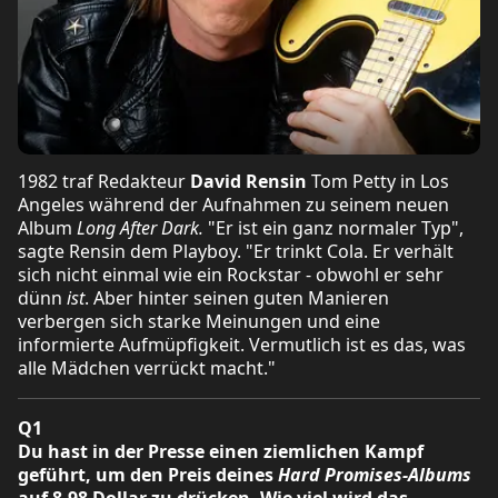
1982 traf Redakteur
David Rensin
Tom Petty in Los
Angeles während der Aufnahmen zu seinem neuen
Album
Long After Dark.
"Er ist ein ganz normaler Typ",
sagte Rensin dem Playboy. "Er trinkt Cola. Er verhält
sich nicht einmal wie ein Rockstar - obwohl er sehr
dünn
ist
. Aber hinter seinen guten Manieren
verbergen sich starke Meinungen und eine
informierte Aufmüpfigkeit. Vermutlich ist es das, was
alle Mädchen verrückt macht."
Q1
Du hast in der Presse einen ziemlichen Kampf
geführt, um den Preis deines
Hard Promises-Albums
auf 8,98 Dollar zu drücken. Wie viel wird das