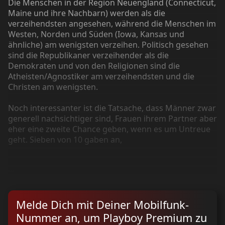
Die Menschen in der Region Neuengland (Connecticut,
Maine und ihre Nachbarn) werden als die
verzeihendsten angesehen, während die Menschen im
Westen, Norden und Süden (Iowa, Kansas und
ähnliche) am wenigsten verzeihen. Politisch gesehen
sind die Republikaner verzeihender als die
Demokraten und von den Religionen sind die
Atheisten/Agnostiker am verzeihendsten und die
Christen am wenigsten.
Noch interessanter ist die Tatsache, dass Männer zwar
generell nachsichtiger sind, Frauen ihrem Partner aber
eher eine zweite Chance geben, wenn es um Untreue
geht. Sieben von 10 gaben an,
...
Melde Dich mit Deiner Mobilfunk-
Nummer an, um Playboy Premium zu