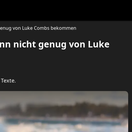
festlye & News
Personalities
Playboy Classics
Playb
ht genug von Luke Combs bekommen
ann nicht genug von Luke
 Texte.