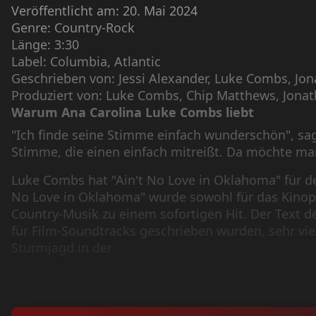
Veröffentlicht am: 20. Mai 2024
Genre: Country-Rock
Länge: 3:30
Label: Columbia, Atlantic
Geschrieben von: Jessi Alexander, Luke Combs, Jon
Produziert von: Luke Combs, Chip Matthews, Jonat
Warum Ana Carolina Luke Combs liebt
"Ich finde seine Stimme einfach wunderschön", sagt
Stimme, die einen einfach mitreißt. Da möchte m
Luke Combs hat "Ain't No Love in Oklahoma" für 
No Love in Oklahoma" wurde sowohl für das Kinopu
Country-Musik zu einem sofortigen Hit. Der Text des
für Film-Soundtracks geschrieben wurden, sehr viel
Sturmjagd in der
...