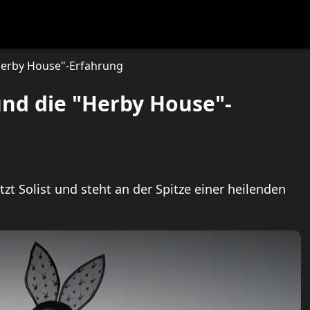
festlye & News
Personalities
Playboy Classics
Playb
Herby House"-Erfahrung
nd die "Herby House"-
zt Solist und steht an der Spitze einer heilenden