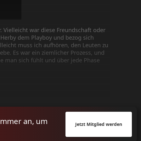
r. Vielleicht war diese Freundschaft oder
n Herby dem Playboy und bezog sich
elleicht muss ich aufhören, den Leuten zu
iebe.
Es war ein ziemlicher Prozess, und
ie man sich fühlt und über jede Phase
ummer an, um
Jetzt Mitglied werden