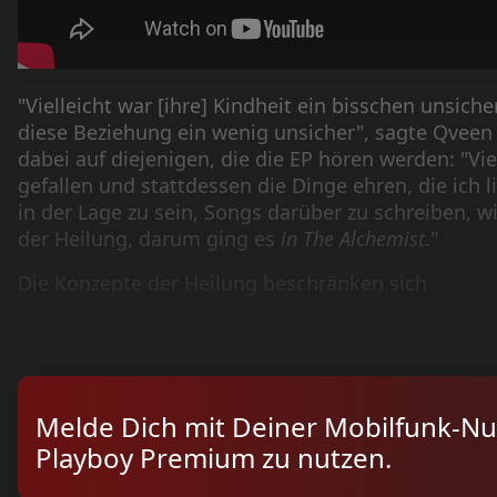
"Vielleicht war [ihre] Kindheit ein bisschen unsiche
diese Beziehung ein wenig unsicher", sagte Qvee
dabei auf diejenigen, die die EP hören werden: "Vi
gefallen und stattdessen die Dinge ehren, die ich l
in der Lage zu sein, Songs darüber zu schreiben, w
der Heilung, darum ging es
in The Alchemist
."
Die Konzepte der Heilung beschränken sich
...
Melde Dich mit Deiner Mobilfunk-N
Playboy Premium zu nutzen.