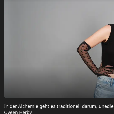
In der Alchemie geht es traditionell darum, unedle
Qveen Herby