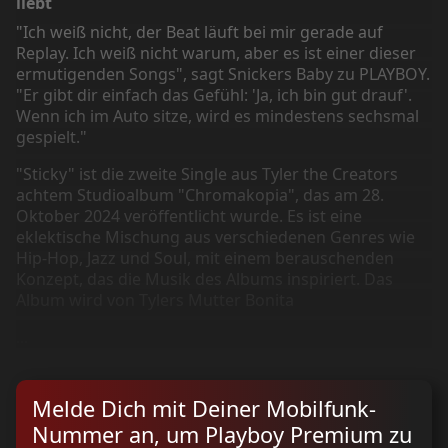
liebt
"Ich weiß nicht, der Beat läuft bei mir gerade auf
Replay. Ich weiß nicht warum, aber es ist einer dieser
ermutigenden Songs", sagt Snickers Baby zu PLAYBOY.
"Er gibt dir einfach das Gefühl: 'Ja, ich bin gut drauf'.
Wenn ich im Auto sitze, wird es mindestens sechsmal
gespielt."
"Sticky" ist die zweite Single aus Tyler the Creators
achtem Studioalbum "Chromakopia", das am 28.
Oktober 2024 veröffentlicht wurde. Es ist eine
eklektische Mischung aus verschiedenen Genres wie
Hip-Hop, Jazz und Soul, mit einem berauschenden
Konzept, das die Musik des Albums inspiriert. Das
Album wird von Tylers Mutter Bonita
...
Melde Dich mit Deiner Mobilfunk-
Nummer an, um Playboy Premium zu