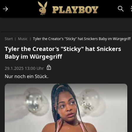
Lifestlye & News
Personalities
Playboy Classics
Playboy
Start
Music
Tyler the Creator's "Sticky" hat Snickers Baby im Würgegriff
|
|
Tyler the Creator's "Sticky" hat Snickers
Baby im Würgegriff
29.1.2025 13:00 Uhr
Nur noch ein Stück.