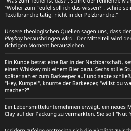
"Was zum Teufel ist das?", schrie der rennende Man
"Woher zum Teufel soll ich das wissen?", schrie sein
Textilbranche tätig, nicht in der Pelzbranche."
Unsere theologischen Quellen sagen uns, dass der 
Playboy
herausbringen wird
.
Der Mittelteil wird d
richtigen Moment herausziehen.
Ein Kunde betrat eine Bar in der Nachbarschaft, se
einen Whiskey mit einem Bier dazu. Sechs stille S
später sah er zum Barkeeper auf und sagte schließ
"Hey, Kumpel", knurrte der Barkeeper, "willst du wa
machen?"
Ein Lebensmittelunternehmen erwägt, ein neues M
Clay auf der Packung zu vermarkten. Sie soll "Nut '
Insidern zufolge erstreckte sich die Rivalität zwi