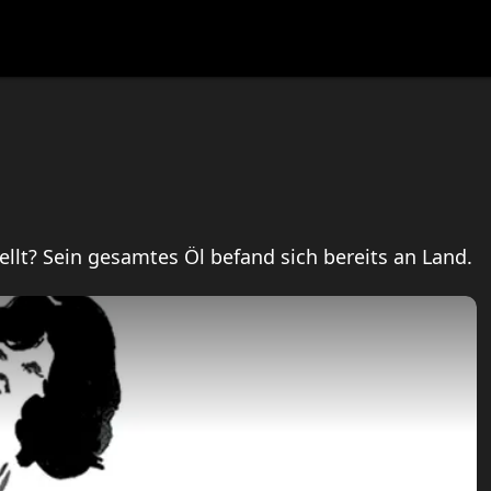
festlye & News
Personalities
Playboy Classics
Playb
lt? Sein gesamtes Öl befand sich bereits an Land.