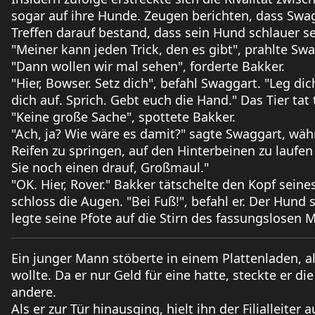
sogar auf ihre Hunde. Zeugen berichten, dass Swag
Treffen darauf bestand, dass sein Hund schlauer se
"Meiner kann jeden Trick, den es gibt", prahlte Sw
"Dann wollen wir mal sehen", forderte Bakker.
"Hier, Bowser. Setz dich", befahl Swaggart. "Leg dich
dich auf. Sprich. Gebt euch die Hand." Das Tier tat
"Keine große Sache", spottete Bakker.
"Ach, ja? Wie wäre es damit?" sagte Swaggart, wä
Reifen zu springen, auf den Hinterbeinen zu laufe
Sie noch einen drauf, Großmaul."
"OK. Hier, Rover." Bakker tätschelte den Kopf se
schloss die Augen. "Bei Fuß!", befahl er. Der Hund
legte seine Pfote auf die Stirn des fassungslosen M
Ein junger Mann stöberte in einem Plattenladen, al
wollte. Da er nur Geld für eine hatte, steckte er di
andere.
Als er zur Tür hinausging, hielt ihn der Filialleiter 