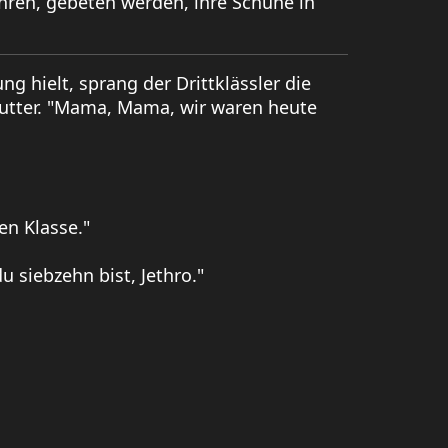
ahren, gebeten werden, ihre Schuhe in
g hielt, sprang der Drittklässler die
Mutter. "Mama, Mama, wir waren heute
en Klasse."
 siebzehn bist, Jethro."