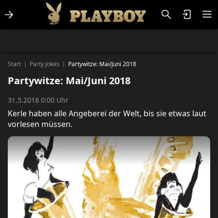
Lifestlye & News
Personalities
Playboy Classics
Playboy
Start
Party Jokes
Partywitze: Mai/Juni 2018
|
|
Partywitze: Mai/Juni 2018
31.5.2018 0:00 Uhr
Kerle haben alle Angeberei der Welt, bis sie etwas laut
vorlesen müssen.