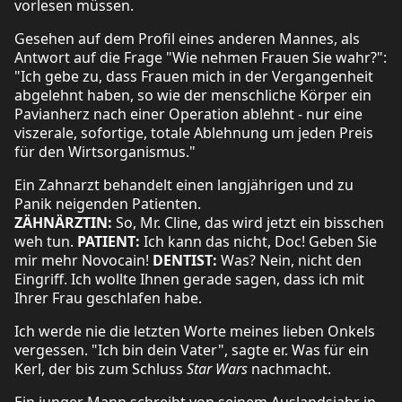
vorlesen müssen.
Gesehen auf dem Profil eines anderen Mannes, als
Antwort auf die Frage "Wie nehmen Frauen Sie wahr?":
"Ich gebe zu, dass Frauen mich in der Vergangenheit
abgelehnt haben, so wie der menschliche Körper ein
Pavianherz nach einer Operation ablehnt - nur eine
viszerale, sofortige, totale Ablehnung um jeden Preis
für den Wirtsorganismus."
Ein Zahnarzt behandelt einen langjährigen und zu
Panik neigenden Patienten.
ZÄHNÄRZTIN:
So, Mr. Cline, das wird jetzt ein bisschen
weh tun.
PATIENT:
Ich kann das nicht, Doc! Geben Sie
mir mehr Novocain!
DENTIST:
Was? Nein, nicht den
Eingriff. Ich wollte Ihnen gerade sagen, dass ich mit
Ihrer Frau geschlafen habe.
Ich werde nie die letzten Worte meines lieben Onkels
vergessen. "Ich bin dein Vater", sagte er. Was für ein
Kerl, der bis zum Schluss
Star Wars
nachmacht.
Ein junger Mann schreibt von seinem Auslandsjahr in