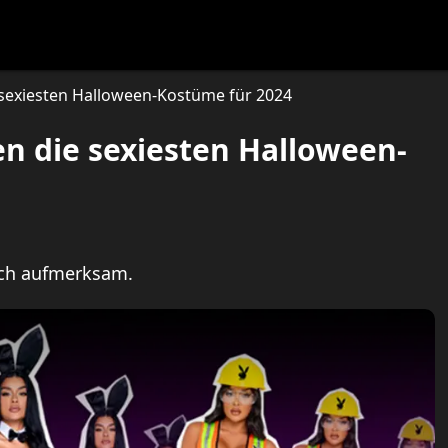
festlye & News
Personalities
Playboy Classics
Playb
 sexiesten Halloween-Kostüme für 2024
n die sexiesten Halloween-
ich aufmerksam.