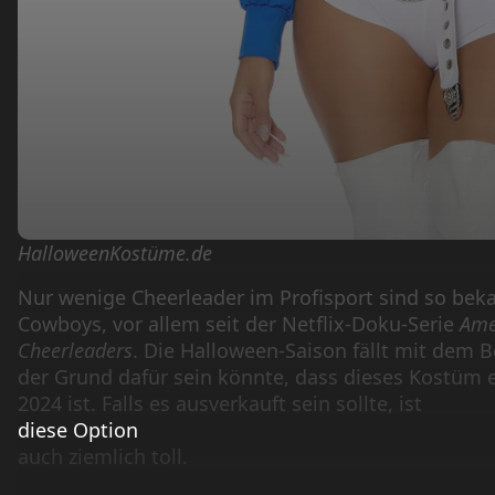
HalloweenKostüme.de
Nur wenige Cheerleader im Profisport sind so beka
Cowboys, vor allem seit der Netflix-Doku-Serie
Ame
Cheerleaders
. Die Halloween-Saison fällt mit dem
der Grund dafür sein könnte, dass dieses Kostüm 
2024 ist. Falls es ausverkauft sein sollte, ist
diese Option
auch ziemlich toll.