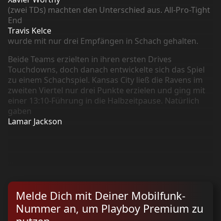
(zwei TDs) machten den Unterschied aus. All-Pro-Tight
End
Travis Kelce
wurde mit nur drei Empfängen in Schach gehalten.
Beide Teams erzielten in ihren ersten Drives
Touchdowns, doch danach entwickelte sich das Spiel
zu einem Schachspiel. Kansas City ließ die Ravens im
zweiten Viertel nur drei Punkte erzielen und ging mit
einer 13:10-Führung in die Halbzeitpause. Natürlich
gaben
Lamar Jackson
...
Melde Dich mit Deiner Mobilfunk-
Nummer an, um Playboy Premium zu