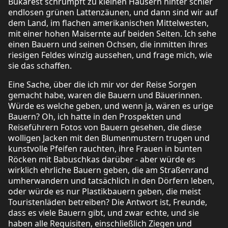
Bukarest schrumpft zu kleinen Häusern hinter schier
endlosen grünen Lattenzäunen, und dann sind wir auf
dem Land, im flachen amerikanischen Mittelwesten,
mit einer hohen Maisernte auf beiden Seiten. Ich sehe
einen Bauern und seinen Ochsen, die inmitten ihres
riesigen Feldes winzig aussehen, und frage mich, wie
sie das schaffen.
Eine Sache, über die ich mir vor der Reise Sorgen
gemacht habe, waren die Bauern und Bäuerinnen.
Würde es welche geben, und wenn ja, wären es urige
Bauern? Oh, ich hatte in den Prospekten und
Reiseführern Fotos von Bauern gesehen, die diese
wolligen Jacken mit den Blumenmustern trugen und
kunstvolle Pfeifen rauchten, ihre Frauen in bunten
Röcken mit Babuschkas darüber - aber würde es
wirklich ehrliche Bauern geben, die am Straßenrand
umherwandern und tatsächlich in den Dörfern leben,
oder würde es nur Plastikbauern geben, die meist
Touristenläden betreiben? Die Antwort ist, Freunde,
dass es viele Bauern gibt, und zwar echte, und sie
haben alle Requisiten, einschließlich Ziegen und