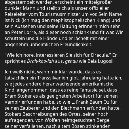
abgestempelt werden, erscheint ein mittelgroßer,
dunkler Mann und stellt sich als unser offizieller
Reiseleiter vom Tourismusministerium vor. Sein Name
ist Nick (ich mag den mephistophelischen Klang) und
sein Aussehen und seine Haltung erinnern mich sehr
an Peter Lorre, als dieser noch schlank und fit war. Wir
schütteln uns die Hände und er lächelt mit einer
angenehm unheimlichen Freundlichkeit.
"Wie ich höre, interessieren Sie sich für Dracula." Er
spricht es
Drah-koo-lah
aus,
genau
wie Bela Lugosi!
Ich weiß nicht, wann mir klar wurde, dass es
tatsächlich ein Transsilvanien gibt. Jahrelang hatte ich,
wie jedes andere heranwachsende amerikanische
Kind, angenommen, dass es reine Fantasie sei, dass
Bram Stoker es als geeigneten Arbeitsort für seinen
Vampir erfunden habe, so wie L. Frank Baum Oz für
seinen Zauberer und den Blechmann erfunden hatte.
Stokers Beschreibungen des Ortes, seiner hoch
aufragenden, von Wölfen heimgesuchten Berge,
seiner verfallenen, nach altem Bösen stinkenden