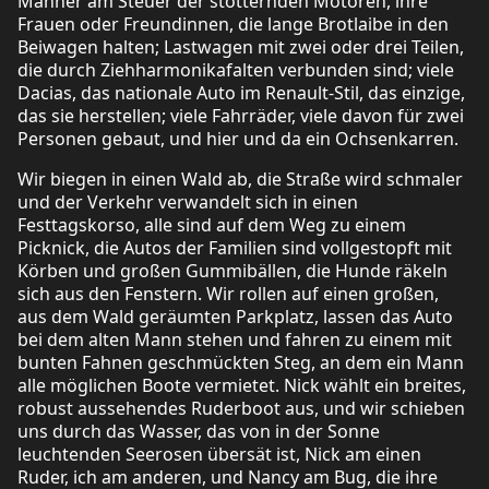
Männer am Steuer der stotternden Motoren, ihre
Frauen oder Freundinnen, die lange Brotlaibe in den
Beiwagen halten; Lastwagen mit zwei oder drei Teilen,
die durch Ziehharmonikafalten verbunden sind; viele
Dacias, das nationale Auto im Renault-Stil, das einzige,
das sie herstellen; viele Fahrräder, viele davon für zwei
Personen gebaut, und hier und da ein Ochsenkarren.
Wir biegen in einen Wald ab, die Straße wird schmaler
und der Verkehr verwandelt sich in einen
Festtagskorso, alle sind auf dem Weg zu einem
Picknick, die Autos der Familien sind vollgestopft mit
Körben und großen Gummibällen, die Hunde räkeln
sich aus den Fenstern. Wir rollen auf einen großen,
aus dem Wald geräumten Parkplatz, lassen das Auto
bei dem alten Mann stehen und fahren zu einem mit
bunten Fahnen geschmückten Steg, an dem ein Mann
alle möglichen Boote vermietet. Nick wählt ein breites,
robust aussehendes Ruderboot aus, und wir schieben
uns durch das Wasser, das von in der Sonne
leuchtenden Seerosen übersät ist, Nick am einen
Ruder, ich am anderen, und Nancy am Bug, die ihre