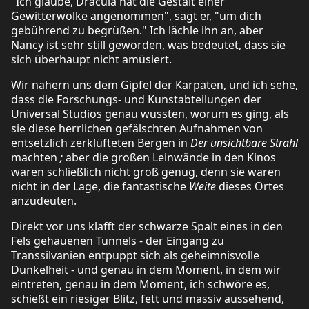
"Ich glaube, Dracula hat die Gestalt einer
Gewitterwolke angenommen", sagt er, "um dich
gebührend zu begrüßen." Ich lächle ihn an, aber
Nancy ist sehr still geworden, was bedeutet, dass sie
sich überhaupt nicht amüsiert.
Wir nähern uns dem Gipfel der Karpaten, und ich sehe,
dass die Forschungs- und Kunstabteilungen der
Universal Studios genau wussten, worum es ging, als
sie diese herrlichen gefälschten Aufnahmen von
entsetzlich zerklüfteten Bergen in
Der unsichtbare Strahl
machten
;
aber die großen Leinwände in den Kinos
waren schließlich nicht groß genug, denn sie waren
nicht in der Lage, die fantastische
Weite
dieses Ortes
anzudeuten.
Direkt vor uns klafft der schwarze Spalt eines in den
Fels gehauenen Tunnels - der Eingang zu
Transsilvanien entpuppt sich als geheimnisvolle
Dunkelheit - und genau in dem Moment, in dem wir
eintreten, genau in dem Moment, ich schwöre es,
schießt ein riesiger Blitz, fett und massiv aussehend,