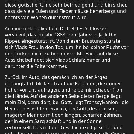
diese gotische Ruine sehr befriedigend und bin sicher,
dass sie viele Eulen und Fledermäuse beherbergt und
nachts von Wölfen durchstreift wird.
An einem Hang liegt ein Drittel des Schlosses
verstreut, das im Jahr 1888, dem Jahr von Jack the
Ripper, eingestürzt ist. Von dieser Brüstung stürzte
sich Vlads Frau in den Tod, um ihn bei seiner Flucht vor
den Türken nicht zu behindern. Mit Blick auf diese
Aussicht befindet sich Vlads Schlafzimmer und
darunter die Folterkammer.
Zurück im Auto, das gemächlich an der Arges
entlangfährt, blicke ich auf die Karpaten, die immer
höher vor uns aufragen, und reibe mir schadenfroh
die Hände. Auf der anderen Seite dieser Berge liegt
mein Ziel, denn dort, bei Gott, liegt Transsylvanien - die
Heimat des echten Dracula, bei Gott, des blassen,
mageren Mannes mit den langen, scharfen Zähnen,
der in einem Sarg schläft und in der Sonne
zerbröckelt. Das mit der Geschichte ist ja schön und
gut, aber ab und zu kommt sie uns doch in die Quere!