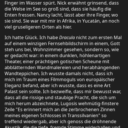
Finger im Wasser spürt. Nick erwähnt grinsend, dass
die Welse im See so groß sind, dass sie häufig die
Enten fressen. Nancy lacht, lässt aber ihre Finger, wo
sie sind. Sie war mit mir in Afrika, in Yucatán, an noch
viel gruseligeren Orten als hier.
Ich hatte Glück. Ich habe
Dracula
nicht zum ersten Mal
auf einem winzigen Fernsehbildschirm in einem, Gott
steh uns bei, Wohnzimmer gesehen, sondern so, wie
er gedacht war: in einem dunklen, höhlenartigen
Theater, einer prächtigen gotischen Scheune mit
abblätternden Wandmalereien und herabhängenden
Wandteppichen. Ich wusste damals nicht, dass ich
mich im Traum eines Filmmoguls von europäischer
Eleganz befand, aber ich wusste, dass es eine Art
Palast sein sollte. Ich bezweifle, dass mir bewusst war,
dass all die rissige und staubige Pracht, die sich um
mich herum abzeichnete, Lugosis wehmütig-finstere
Zeile "Es erinnert mich an die zerbrochenen Zinnen
meines eigenen Schlosses in Transsilvanien" so
treffend wiedergab, aber ich genoss die dröhnende
Akustik, die die tiefe, fremde Stimme widerhallen und