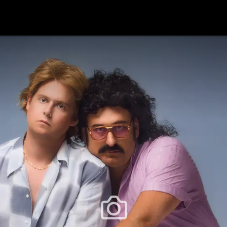
festlye & News
Personalities
Playboy Classics
Playb