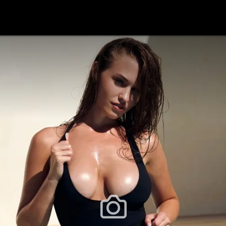
festlye & News
Personalities
Playboy Classics
Playb