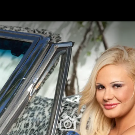
festlye & News
Personalities
Playboy Classics
Playb