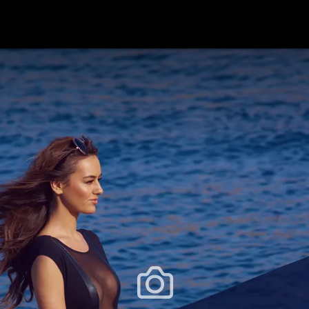
festlye & News
Personalities
Playboy Classics
Playb