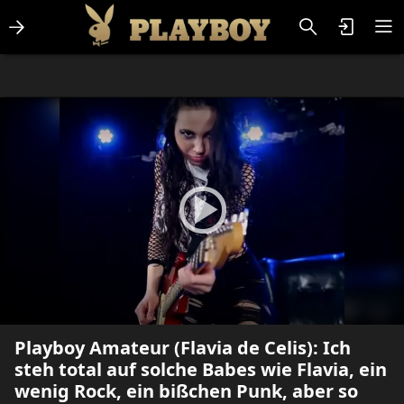
Lifestlye & News
Personalities
Playboy Classics
Playboy
Playboy Amateur (Flavia de Celis): Ich
steh total auf solche Babes wie Flavia, ein
wenig Rock, ein bißchen Punk, aber so