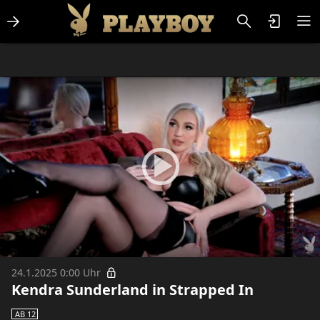
Lifestlye & News
Personalities
Playboy Classics
Playboy
24.1.2025 0:00 Uhr
Kendra Sunderland in Strapped In
AB 12