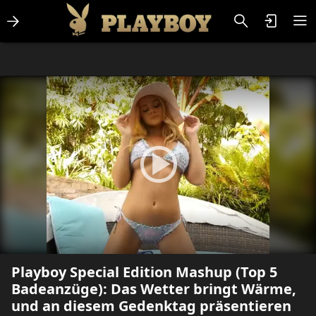
Lifestlye & News
Personalities
Playboy Classics
Playboy
Playboy Special Edition Mashup (Top 5
Badeanzüge): Das Wetter bringt Wärme,
und an diesem Gedenktag präsentieren