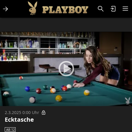
Lifestlye & News
Personalities
Playboy Classics
Playboy
2.3.2025 0:00 Uhr
Ecktasche
AB 12