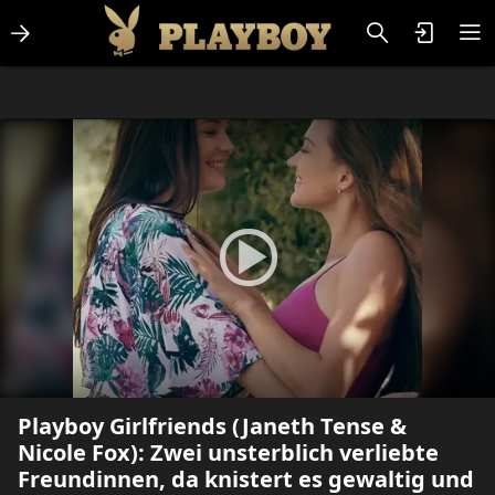
Lifestlye & News
Personalities
Playboy Classics
Playboy
Playboy Girlfriends (Janeth Tense &
Nicole Fox): Zwei unsterblich verliebte
Freundinnen, da knistert es gewaltig und