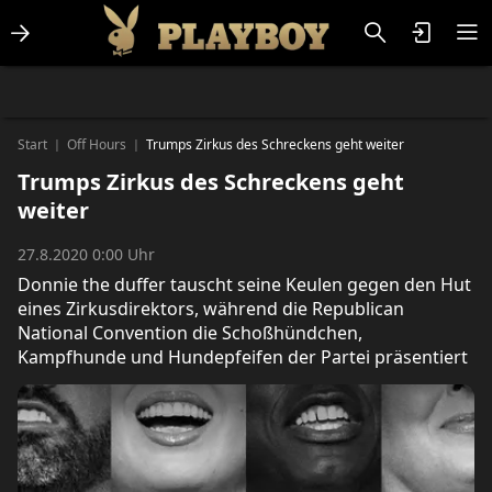
Lifestlye & News
Personalities
Playboy Classics
Playboy
Start
Off Hours
Trumps Zirkus des Schreckens geht weiter
|
|
Trumps Zirkus des Schreckens geht
weiter
27.8.2020 0:00 Uhr
Donnie the duffer tauscht seine Keulen gegen den Hut
eines Zirkusdirektors, während die Republican
National Convention die Schoßhündchen,
Kampfhunde und Hundepfeifen der Partei präsentiert