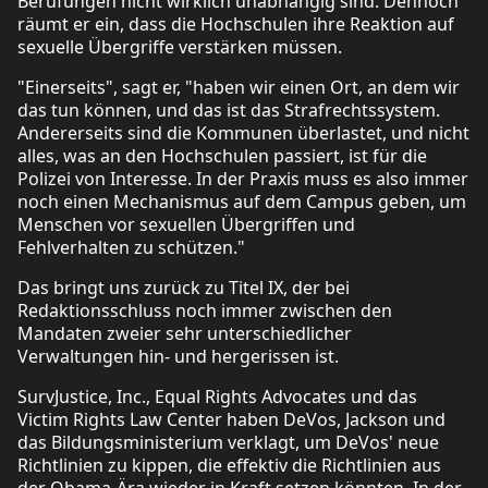
Berufungen nicht wirklich unabhängig sind. Dennoch
räumt er ein, dass die Hochschulen ihre Reaktion auf
sexuelle Übergriffe verstärken müssen.
"Einerseits", sagt er, "haben wir einen Ort, an dem wir
das tun können, und das ist das Strafrechtssystem.
Andererseits sind die Kommunen überlastet, und nicht
alles, was an den Hochschulen passiert, ist für die
Polizei von Interesse. In der Praxis muss es also immer
noch einen Mechanismus auf dem Campus geben, um
Menschen vor sexuellen Übergriffen und
Fehlverhalten zu schützen."
Das bringt uns zurück zu Titel IX, der bei
Redaktionsschluss noch immer zwischen den
Mandaten zweier sehr unterschiedlicher
Verwaltungen hin- und hergerissen ist.
SurvJustice, Inc., Equal Rights Advocates und das
Victim Rights Law Center haben DeVos, Jackson und
das Bildungsministerium verklagt, um DeVos' neue
Richtlinien zu kippen, die effektiv die Richtlinien aus
der Obama-Ära wieder in Kraft setzen könnten. In der